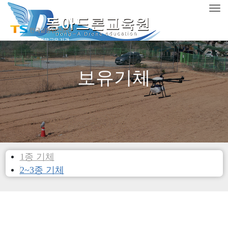
공지사항&NEWS
Tog
갤러리
국토부 지정 전문교육기관
필기, 실기 자체시험
보유기체
1종 기체
2~3종 기체