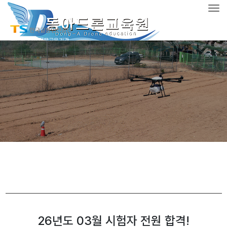
공지사항&NEWS
Tog
갤러리
국토부 지정 전문교육기관
필기, 실기 자체시험
26년도 03월 시험자 전원 합격!